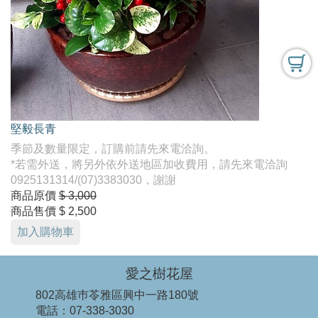
堅毅長青
季節及數量限定，訂購前請先來電洽詢。
*若需外送，將另外依外送地區加收費用，請先來電洽詢
0925131314/(07)3383030，謝謝
商品原價
$ 3,000
商品售價
$ 2,500
加入購物車
愛之樹花屋
802高雄巿苓雅區興中一路180號
電話：
07-338-3030