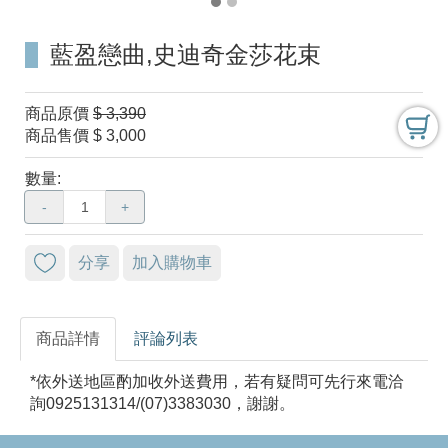
藍盈戀曲,史迪奇金莎花束
商品原價
$ 3,390
商品售價
$ 3,000
數量:
-
+
分享
加入購物車
商品詳情
評論列表
*依外送地區酌加收外送費用，若有疑問可先行來電洽
詢0925131314/(07)3383030，謝謝。