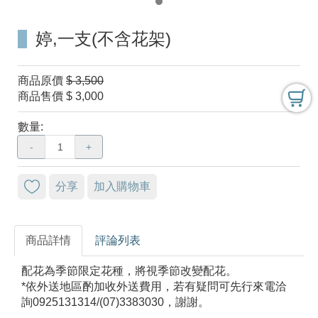
婷,一支(不含花架)
商品原價
$ 3,500
商品售價
$ 3,000
數量:
-
+
分享
加入購物車
商品詳情
評論列表
配花為季節限定花種，將視季節改變配花。
*依外送地區酌加收外送費用，若有疑問可先行來電洽
詢0925131314/(07)3383030，謝謝。