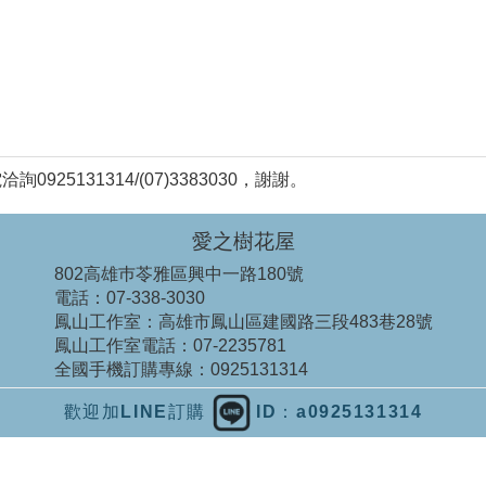
5131314/(07)3383030，謝謝。
愛之樹花屋
802高雄巿苓雅區興中一路180號
電話：
07-338-3030
鳳山工作室：
高雄市鳳山區建國路三段483巷28號
鳳山工作室電話：
07-2235781
全國手機訂購專線：
0925131314
歡迎加LINE訂購
ID：a0925131314