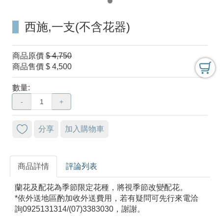
西施,一支(不含花器)
商品原價
$ 4,750
商品售價
$ 4,500
數量:
-
+
分享
加入購物車
商品詳情
評論列表
蘭花及配花為季節限定花種，將視季節改變配花。
*依外送地區酌加收外送費用，若有疑問可先行來電洽
詢0925131314/(07)3383030，謝謝。