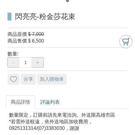
閃亮亮-粉金莎花束
商品原價
$ 7,000
商品售價
$ 6,500
數量:
-
+
分享
加入購物車
商品詳情
評論列表
數量限定，訂購前請先來電洽詢。外送限高雄市區
*若需外送較遠，依外送地區加收費用，
0925131314/(07)3383030，謝謝