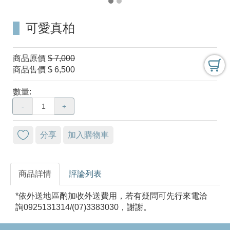
可愛真柏
商品原價
$ 7,000
商品售價
$ 6,500
數量:
-
+
分享
加入購物車
商品詳情
評論列表
*依外送地區酌加收外送費用，若有疑問可先行來電洽
詢0925131314/(07)3383030，謝謝。